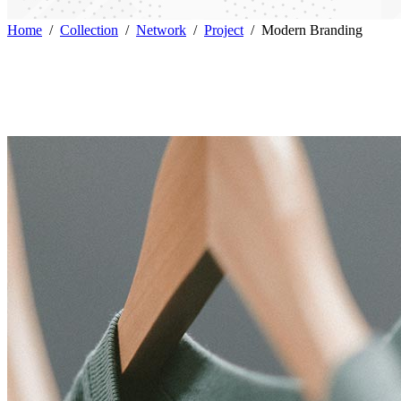
Home
/
Collection
/
Network
/
Project
/
Modern Branding