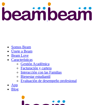
Somos Beam
Únete a Beam
Beam Love
Características
Gestión Académica
Facturación y cartera
Interacción con las Familias
Bienestar estudiantil
Evaluación de desempeño profesional
App
Blog