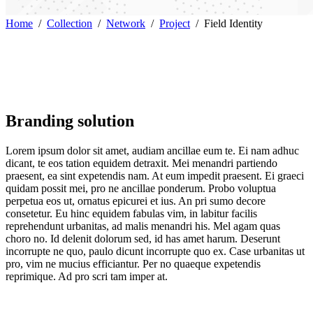
Home
/
Collection
/
Network
/
Project
/
Field Identity
Branding solution
Lorem ipsum dolor sit amet, audiam ancillae eum te. Ei nam adhuc
dicant, te eos tation equidem detraxit. Mei menandri partiendo
praesent, ea sint expetendis nam. At eum impedit praesent. Ei graeci
quidam possit mei, pro ne ancillae ponderum. Probo voluptua
perpetua eos ut, ornatus epicurei et ius. An pri sumo decore
consetetur. Eu hinc equidem fabulas vim, in labitur facilis
reprehendunt urbanitas, ad malis menandri his. Mel agam quas
choro no. Id delenit dolorum sed, id has amet harum. Deserunt
incorrupte ne quo, paulo dicunt incorrupte quo ex. Case urbanitas ut
pro, vim ne mucius efficiantur. Per no quaeque expetendis
reprimique. Ad pro scri tam imper at.