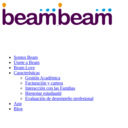
Somos Beam
Únete a Beam
Beam Love
Características
Gestión Académica
Facturación y cartera
Interacción con las Familias
Bienestar estudiantil
Evaluación de desempeño profesional
App
Blog