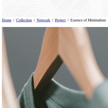
Home
/
Collection
/
Network
/
Project
/
Essence of Minimalism