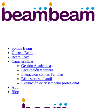
Somos Beam
Únete a Beam
Beam Love
Características
Gestión Académica
Facturación y cartera
Interacción con las Familias
Bienestar estudiantil
Evaluación de desempeño profesional
App
Blog