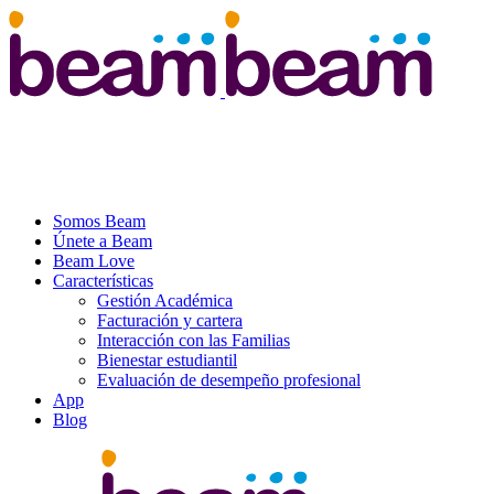
Somos Beam
Únete a Beam
Beam Love
Características
Gestión Académica
Facturación y cartera
Interacción con las Familias
Bienestar estudiantil
Evaluación de desempeño profesional
App
Blog