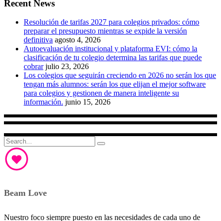
Recent News
Resolución de tarifas 2027 para colegios privados: cómo
preparar el presupuesto mientras se expide la versión
definitiva
agosto 4, 2026
Autoevaluación institucional y plataforma EVI: cómo la
clasificación de tu colegio determina las tarifas que puede
cobrar
julio 23, 2026
Los colegios que seguirán creciendo en 2026 no serán los que
tengan más alumnos: serán los que elijan el mejor software
para colegios y gestionen de manera inteligente su
información.
junio 15, 2026
Search
for:
Beam Love
Nuestro foco siempre puesto en las necesidades de cada uno de