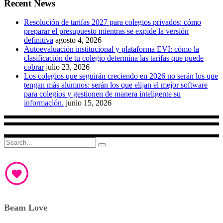
Recent News
Resolución de tarifas 2027 para colegios privados: cómo
preparar el presupuesto mientras se expide la versión
definitiva
agosto 4, 2026
Autoevaluación institucional y plataforma EVI: cómo la
clasificación de tu colegio determina las tarifas que puede
cobrar
julio 23, 2026
Los colegios que seguirán creciendo en 2026 no serán los que
tengan más alumnos: serán los que elijan el mejor software
para colegios y gestionen de manera inteligente su
información.
junio 15, 2026
Search
for:
Beam Love