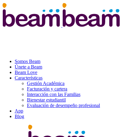
Somos Beam
Únete a Beam
Beam Love
Características
Gestión Académica
Facturación y cartera
Interacción con las Familias
Bienestar estudiantil
Evaluación de desempeño profesional
App
Blog