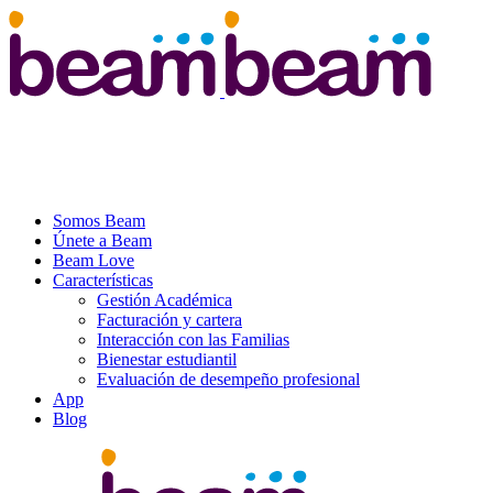
Somos Beam
Únete a Beam
Beam Love
Características
Gestión Académica
Facturación y cartera
Interacción con las Familias
Bienestar estudiantil
Evaluación de desempeño profesional
App
Blog