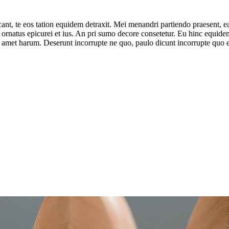
ant, te eos tation equidem detraxit. Mei menandri partiendo praesent, e
ornatus epicurei et ius. An pri sumo decore consetetur. Eu hinc equidem 
 amet harum. Deserunt incorrupte ne quo, paulo dicunt incorrupte quo e