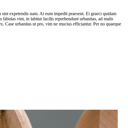
a sint expetendis nam. At eum impedit praesent. Ei graeci quidam
fabulas vim, in labitur facilis reprehendunt urbanitas, ad malis
x. Case urbanitas ut pro, vim ne mucius efficiantur. Per no quaeque