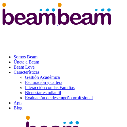
Somos Beam
Únete a Beam
Beam Love
Características
Gestión Académica
Facturación y cartera
Interacción con las Familias
Bienestar estudiantil
Evaluación de desempeño profesional
App
Blog