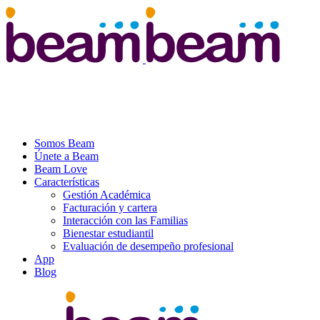
Somos Beam
Únete a Beam
Beam Love
Características
Gestión Académica
Facturación y cartera
Interacción con las Familias
Bienestar estudiantil
Evaluación de desempeño profesional
App
Blog