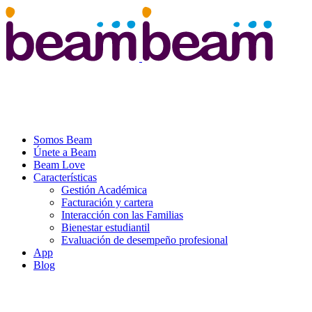
Somos Beam
Únete a Beam
Beam Love
Características
Gestión Académica
Facturación y cartera
Interacción con las Familias
Bienestar estudiantil
Evaluación de desempeño profesional
App
Blog