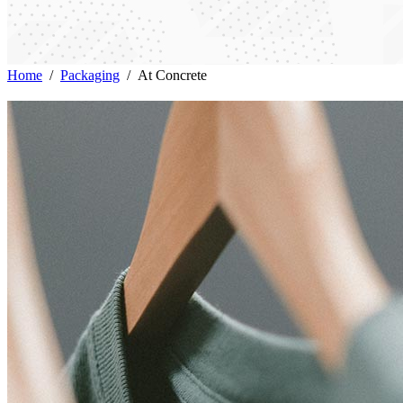
Home
/
Packaging
/
At Concrete