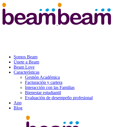
Somos Beam
Únete a Beam
Beam Love
Características
Gestión Académica
Facturación y cartera
Interacción con las Familias
Bienestar estudiantil
Evaluación de desempeño profesional
App
Blog