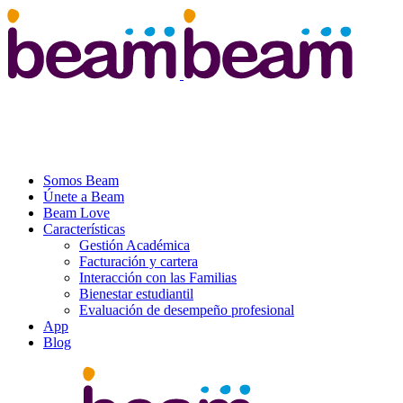
Somos Beam
Únete a Beam
Beam Love
Características
Gestión Académica
Facturación y cartera
Interacción con las Familias
Bienestar estudiantil
Evaluación de desempeño profesional
App
Blog