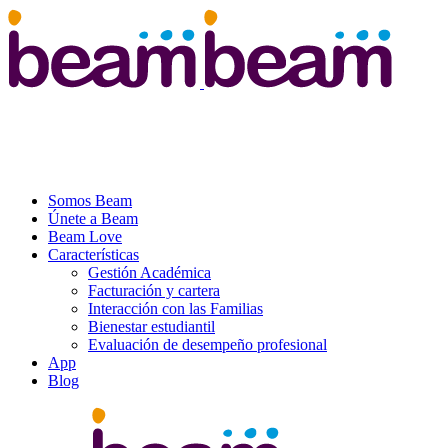
Somos Beam
Únete a Beam
Beam Love
Características
Gestión Académica
Facturación y cartera
Interacción con las Familias
Bienestar estudiantil
Evaluación de desempeño profesional
App
Blog