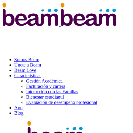
Somos Beam
Únete a Beam
Beam Love
Características
Gestión Académica
Facturación y cartera
Interacción con las Familias
Bienestar estudiantil
Evaluación de desempeño profesional
App
Blog