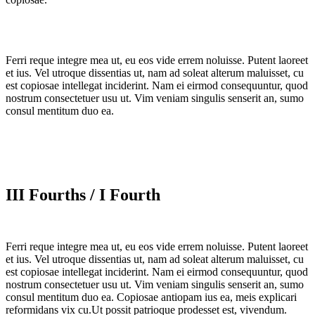
Ferri reque integre mea ut, eu eos vide errem noluisse. Putent laoreet
et ius. Vel utroque dissentias ut, nam ad soleat alterum maluisset, cu
est copiosae intellegat inciderint. Nam ei eirmod consequuntur, quod
nostrum consectetuer usu ut. Vim veniam singulis senserit an, sumo
consul mentitum duo ea.
III Fourths / I Fourth
Ferri reque integre mea ut, eu eos vide errem noluisse. Putent laoreet
et ius. Vel utroque dissentias ut, nam ad soleat alterum maluisset, cu
est copiosae intellegat inciderint. Nam ei eirmod consequuntur, quod
nostrum consectetuer usu ut. Vim veniam singulis senserit an, sumo
consul mentitum duo ea. Copiosae antiopam ius ea, meis explicari
reformidans vix cu.Ut possit patrioque prodesset est, vivendum.