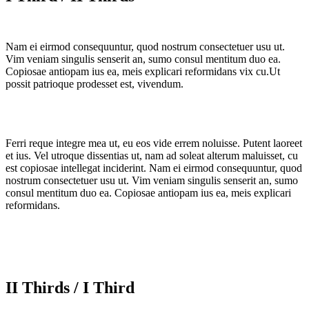
Nam ei eirmod consequuntur, quod nostrum consectetuer usu ut.
Vim veniam singulis senserit an, sumo consul mentitum duo ea.
Copiosae antiopam ius ea, meis explicari reformidans vix cu.Ut
possit patrioque prodesset est, vivendum.
Ferri reque integre mea ut, eu eos vide errem noluisse. Putent laoreet
et ius. Vel utroque dissentias ut, nam ad soleat alterum maluisset, cu
est copiosae intellegat inciderint. Nam ei eirmod consequuntur, quod
nostrum consectetuer usu ut. Vim veniam singulis senserit an, sumo
consul mentitum duo ea. Copiosae antiopam ius ea, meis explicari
reformidans.
II Thirds / I Third