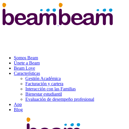
Somos Beam
Únete a Beam
Beam Love
Características
Gestión Académica
Facturación y cartera
Interacción con las Familias
Bienestar estudiantil
Evaluación de desempeño profesional
App
Blog